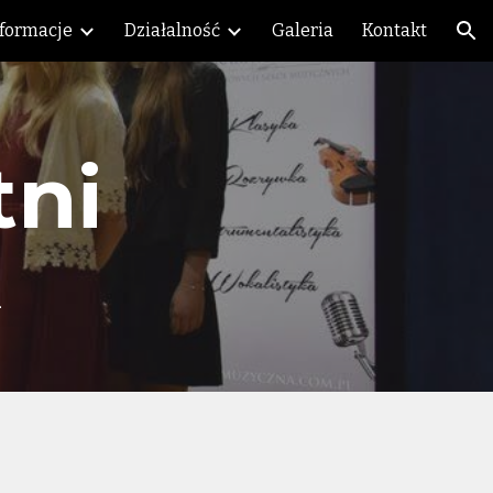
nformacje
Działalność
Galeria
Kontakt
ion
tni
i