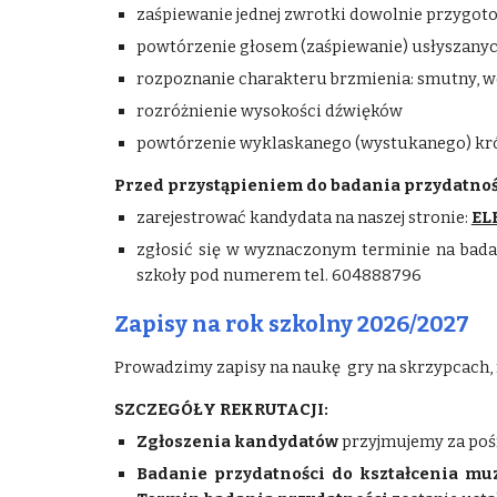
zaśpiewanie jednej zwrotki dowolnie przygot
powtórzenie głosem (zaśpiewanie) usłyszany
rozpoznanie charakteru brzmienia: smutny, w
rozróżnienie wysokości dźwięków
powtórzenie wyklaskanego (wystukanego) kr
Przed przystąpieniem do badania przydatnoś
zarejestrować kandydata na naszej stronie:
EL
zgłosić się w wyznaczonym terminie na bada
szkoły pod numerem tel. 604888796
Zapisy
na rok szkolny 2026/2027
Prowadzimy zapisy na naukę gry na skrzypcach, for
SZCZEGÓŁY REKRUTACJI:
Zgłoszenia kandydatów
przyjmujemy za po
Badanie przydatności do kształcenia m