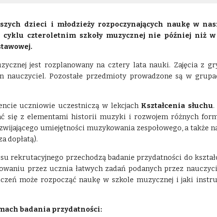
arszych dzieci i młodzieży rozpoczynających naukę w nas
 cyklu czteroletnim szkoły muzycznej nie później niż 
stawowej.
cznej jest rozplanowany na cztery lata nauki. Zajęcia z gr
n nauczyciel. Pozostałe przedmioty prowadzone są w grupach
ncie uczniowie uczestniczą w lekcjach
Kształcenia słuchu
ać się z elementami historii muzyki i rozwojem różnych fo
zwijającego
umiejętności muzykowania zespołowego, a także na
za dopłatą).
su rekrutacyjnego przechodzą badanie przydatności do kszt
izowaniu przez ucznia łatwych zadań podanych przez nauczyc
czeń może rozpocząć naukę w szkole muzycznej i jaki instrum
mach badania przydatności: