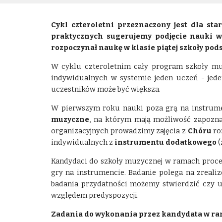
Cykl czteroletni przeznaczony jest dla st
praktycznych sugerujemy podjęcie nauki w
rozpoczynał naukę w klasie piątej szkoły pod
W cyklu czteroletnim cały program szkoły muzy
indywidualnych w systemie jeden uczeń - jede
uczestników może być większa.
W pierwszym roku nauki poza grą na instrume
muzyczne
, na którym mają możliwość zapozn
organizacyjnych prowadzimy zajęcia z
Chóru
ro
indywidualnych z
instrumentu dodatkowego
(
Kandydaci do szkoły muzycznej w ramach proce
gry na instrumencie. Badanie polega na zreal
badania przydatności możemy stwierdzić czy u
względem predyspozycji.
Zadania do wykonania przez kandydata w ra