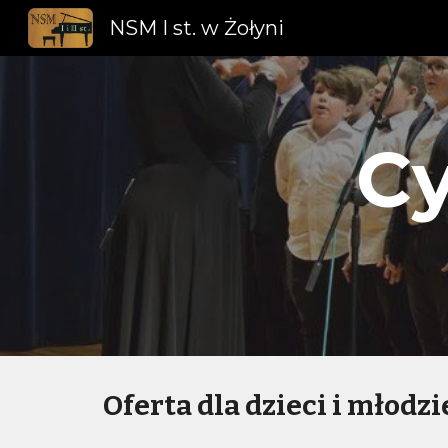
NSM I st. w Żołyni
Sk
Cy
Oferta dla dzieci i młodzi