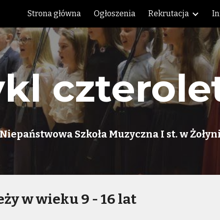
Strona główna
Ogłoszenia
Rekrutacja
I
ip to main content
Skip to navigat
kl czterole
Niepaństwowa Szkoła Muzyczna I st. w Żołyn
eży w wieku 9 - 16 lat