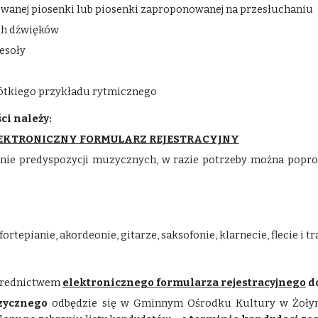
owanej piosenki lub piosenki zaproponowanej na przesłuchaniu
ch dźwięków
esoły
ótkiego przykładu rytmicznego
ci należy:
EKTRONICZNY FORMULARZ REJESTRACYJNY
nie predyspozycji muzycznych, w razie potrzeby można popros
tepianie, akordeonie, gitarze, saksofonie, klarnecie, flecie i tr
średnictwem
elektronicznego formularza rejestracyjnego
d
uzycznego
odbędzie się
w Gminnym Ośrodku Kultury w Żołyni 