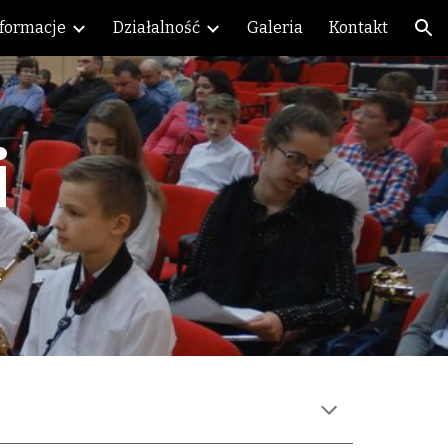
nformacje
Działalność
Galeria
Kontakt
ion
i
i