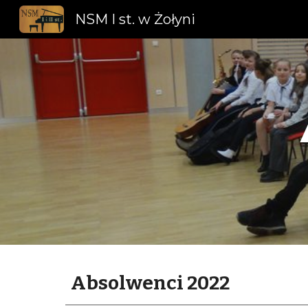
NSM I st. w Żołyni
Sk
Absolwenci 2022