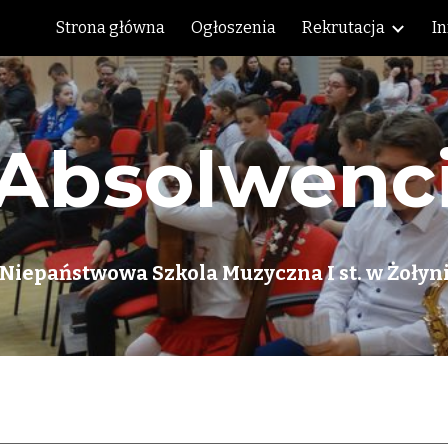
Strona główna
Ogłoszenia
Rekrutacja
I
ip to main content
Skip to navigat
Absolwenc
Niepaństwowa Szkola Muzyczna I st. w Żołyn